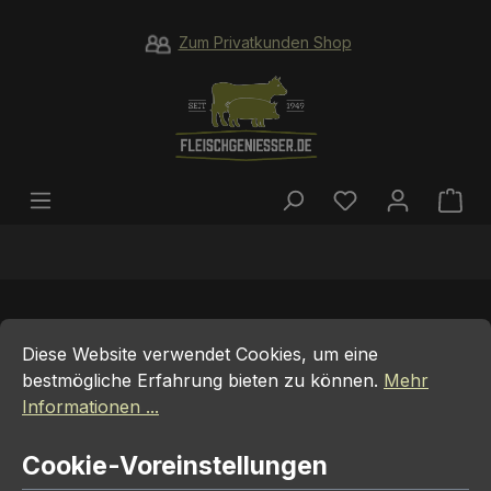
Zum Hauptinhalt springen
Zum Privatkunden Shop
Du hast 0 Prod
War
Cookie-Voreinstellungen
Diese Website verwendet Cookies, um eine bestmögliche E
Premium Beef Patty 13 cm | 250
Diese Website verwendet Cookies, um eine
Gramm
bestmögliche Erfahrung bieten zu können.
Mehr
Informationen ...
Cookie-Voreinstellungen