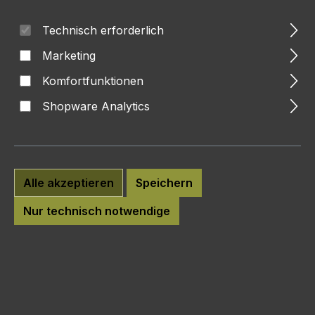
Bildergalerie überspringen
Technisch erforderlich
Marketing
Komfortfunktionen
Shopware Analytics
Alle akzeptieren
Speichern
Nur technisch notwendige
Anzahl
Preis je Einheit
Grundpreis
103,50 €
Ab
1
13,80 €* / 1 Kilogramm