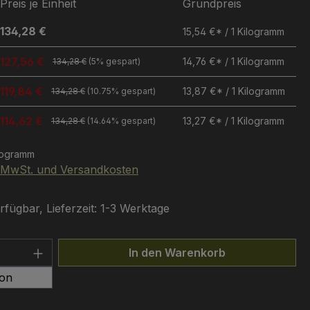
Preis je Einheit
Grundpreis
134,28 €
15,54 €* / 1 Kilogramm
127,56 €
14,76 €* / 1 Kilogramm
134,28 €
(5% gespart)
119,84 €
13,87 €* / 1 Kilogramm
134,28 €
(10.75% gespart)
114,62 €
13,27 €* / 1 Kilogramm
134,28 €
(14.64% gespart)
logramm
. MwSt. und Versandkosten
fügbar, Lieferzeit: 1-3 Werktage
 Anzahl: Gib den gewünschten Wert ein 
In den Warenkorb
ton