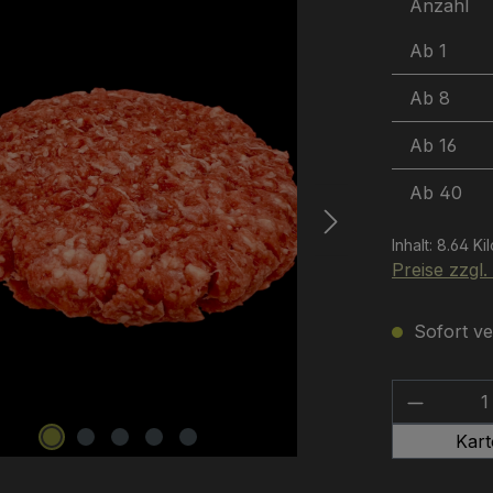
Anzahl
Ab
1
Ab
8
Ab
16
Ab
40
Inhalt:
8.64 Ki
Preise zzgl
Sofort ver
Produkt
Kar