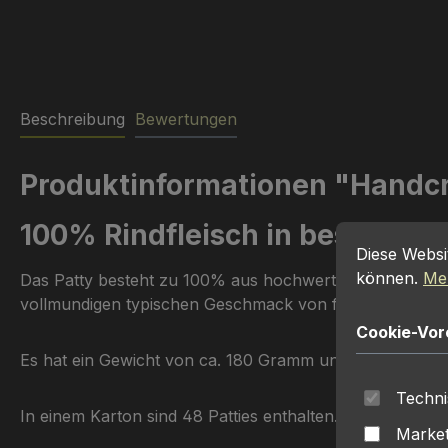
Beschreibung
Bewertungen
Produktinformationen "Handcr
100% Rindfleisch in bester Qua
Cookie-Vorein
Diese Website
Diese Websi
können.
Meh
Das Patty besteht zu 100% aus hochwertigem Rindfleisc
vollmundigen typischen Geschmack von frisch gewolftem
Cookie-Vor
Es hat ein Gewicht von ca. 180 Gramm und einen Durch
Techni
In einem Karton sind 48 Patties enthalten.
Market