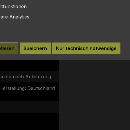
tfunktionen
chockgefrostet und einzel entnehmbar.
re Analytics
itzen. Nicht wieder einfrieren. Durchgegart verzehren!
ptieren
Speichern
Nur technisch notwendige
er Rindfleischgeschmack
onate nach Anlieferung
Herstellung: Deutschland