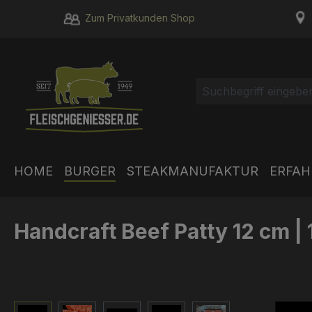
m Hauptinhalt springen
Zur Suche springen
Zur Hauptnavigation springen
Zum Privatkunden Shop
HOME
BURGER
STEAKMANUFAKTUR
ERFA
Handcraft Beef Patty 12 cm 
Bildergalerie überspringen