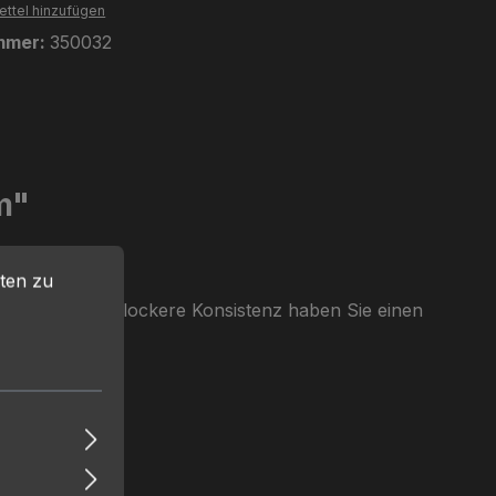
ttel hinzufügen
mmer:
350032
m"
en zu können.
Mehr Informationen ...
ten zu
us. Durch die lockere Konsistenz haben Sie einen