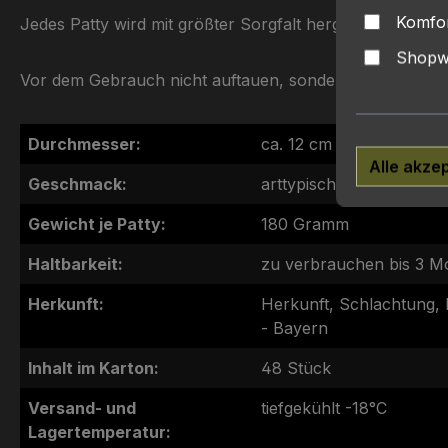
Komfor
Jedes Patty wird mit größter Sorgfalt hergestellt, ist s
Shopwa
Vor dem Gebrauch nicht auftauen, sondern gefrostet erh
Durchmesser:
ca. 12 cm
Alle akze
Geschmack:
arttypischer aromatisch
Gewicht je Patty:
180 Gramm
Haltbarkeit:
zu verbrauchen bis 3 M
Herkunft:
Herkunft, Schlachtung, 
- Bayern
Inhalt im Karton:
48 Stück
Versand- und
tiefgekühlt -18°C
Lagertemperatur: