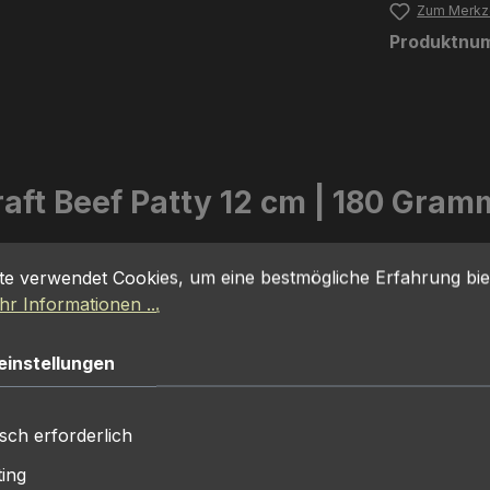
Zum Merkze
Produktnu
aft Beef Patty 12 cm | 180 Gram
lität
stellungen
 verwendet Cookies, um eine bestmögliche Erfahrung biet
te verwendet Cookies, um eine bestmögliche Erfahrung bie
r Informationen ...
h und sieht mit dem aufgerissen Rand wie selbst gemacht a
 Rindfleisch.
einstellungen
messer von ca. 12 cm.
sch erforderlich
ing