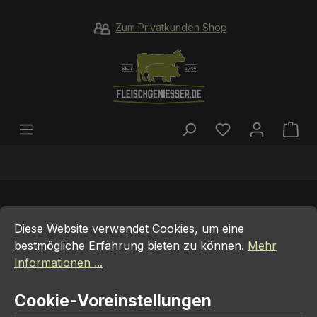
Zum Hauptinhalt springen
Zum Privatkunden Shop
Du hast 0 Prod
War
Cookie-Voreinstellungen
Diese Website verwendet Cookies, um eine bestmögliche E
Club Steak Dry Aged vom Simmental
Diese Website verwendet Cookies, um eine
Rind
bestmögliche Erfahrung bieten zu können.
Mehr
Informationen ...
Cookie-Voreinstellungen