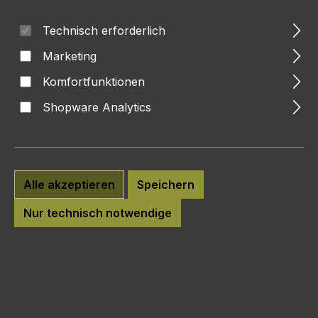
Bildergalerie überspringen
Technisch erforderlich
Marketing
Komfortfunktionen
Shopware Analytics
Alle akzeptieren
Speichern
Nur technisch notwendige
Anzahl
Preis je Einheit
Grundpreis
79,90 €
Ab
1
31,96 €* / 1 Kilogramm